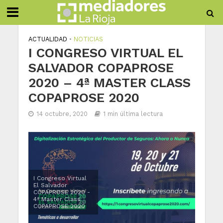
ACTUALIDAD
•
NOTICIAS
I CONGRESO VIRTUAL EL
SALVADOR COPAPROSE
2020 – 4ª MASTER CLASS
COPAPROSE 2020
14 octubre, 2020
1 min última lectura
I Congreso Virtual
El Salvador
COPAPROSE 2020 -
4ª Master Class
COPAPROSE 2020