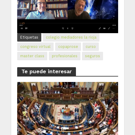
Etiquetas
colegio mediadores la rioja
congreso virtual
copaprose
curso
master class
profesionales
seguros
Te puede interesar