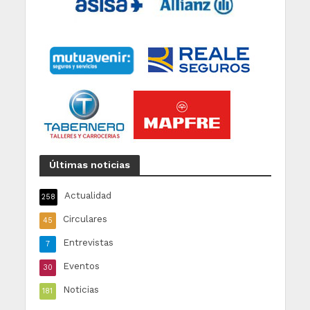
Últimas noticias
Actualidad
258
Circulares
45
Entrevistas
7
Eventos
30
Noticias
181