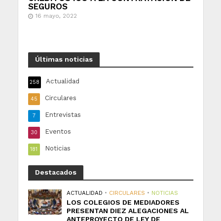
SEGUROS
16 mayo, 2022
Últimas noticias
Actualidad
258
Circulares
45
Entrevistas
7
Eventos
30
Noticias
181
Destacados
ACTUALIDAD
•
CIRCULARES
•
NOTICIAS
LOS COLEGIOS DE MEDIADORES
PRESENTAN DIEZ ALEGACIONES AL
ANTEPROYECTO DE LEY DE