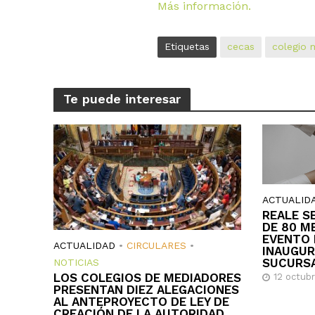
Más información.
Etiquetas
cecas
colegio 
Te puede interesar
ACTUALID
REALE S
DE 80 M
EVENTO 
ACTUALIDAD
•
CIRCULARES
•
INAUGUR
SUCURS
NOTICIAS
LOS COLEGIOS DE MEDIADORES
12 octub
PRESENTAN DIEZ ALEGACIONES
AL ANTEPROYECTO DE LEY DE
CREACIÓN DE LA AUTORIDAD