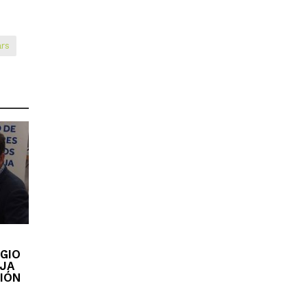
rs
EGIO
OJA
IÓN