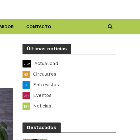
MIDOR
CONTACTO
Últimas noticias
Actualidad
258
Circulares
45
Entrevistas
7
Eventos
30
Noticias
181
Destacados