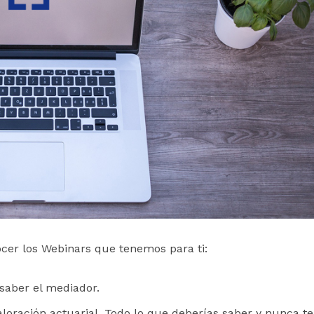
cer los Webinars que tenemos para ti:
saber el mediador.
aloración actuarial. Todo lo que deberías saber y nunca te