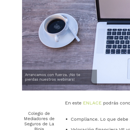
Arrancamos con fuerza. ¡No te
pierdas nuestros webinars!
En este
ENLACE
podrás cono
Colegio de
Mediadores de
Compliance. Lo que debe 
Seguros de La
Rioja
Valoración financiera VS v