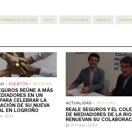
mediadores la rioja
curso
profesionales
seguros
webina
AD
•
EVENTOS
•
NOTICIAS
EGUROS REÚNE A MÁS
EDIADORES EN UN
PARA CELEBRAR LA
ACTUALIDAD
•
NOTICIAS
ACIÓN DE SU NUEVA
REALE SEGUROS Y EL COL
AL EN LOGROÑO
DE MEDIADORES DE LA RI
re, 2022
RENUEVAN SU COLABORAC
31 mayo, 2022