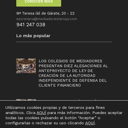
CONOCER MÁS
Mª Teresa Gil de Gárate, 20 - 22
secretaria@mediadoreslarioja.com
941 247 038
Lo más popular
LOS COLEGIOS DE MEDIADORES
PRESENTAN DIEZ ALEGACIONES AL
ANTEPROYECTO DE LEY DE
CREACIÓN DE LA AUTORIDAD
INDEPENDIENTE DE DEFENSA DEL
CLIENTE FINANCIERO
REALE SEGUROS REÚNE A MÁS DE
80 MEDIADORES EN UN EVENTO
Utilizamos cookies propias y de terceros para fines
PARA CELEBRAR LA INAUGURACIÓN
analíticos. Clica
AQUÍ
para más información. Puedes aceptar
DE SU NUEVA SUCURSAL EN
todas las cookies pulsando el botón “Aceptar” o
LOGROÑO
configurarlas o rechazar su uso clicando
AQUÍ
.