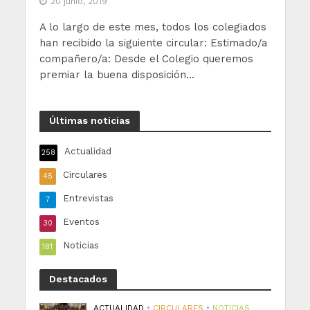
20 junio, 2019
A lo largo de este mes, todos los colegiados
han recibido la siguiente circular: Estimado/a
compañero/a: Desde el Colegio queremos
premiar la buena disposición...
Últimas noticias
Actualidad
258
Circulares
45
Entrevistas
7
Eventos
30
Noticias
181
Destacados
ACTUALIDAD
•
CIRCULARES
•
NOTICIAS