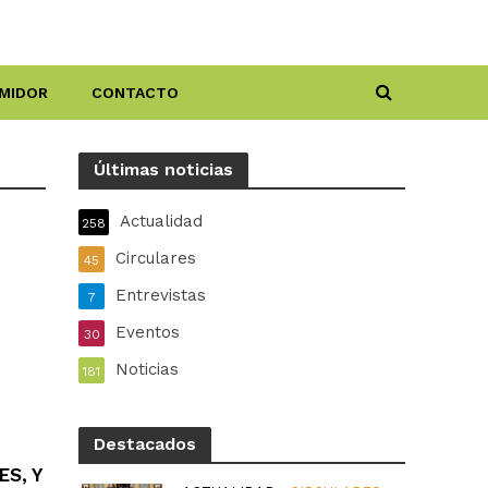
MIDOR
CONTACTO
Últimas noticias
Actualidad
258
Circulares
45
Entrevistas
7
e
Eventos
30
Noticias
181
Destacados
S, Y