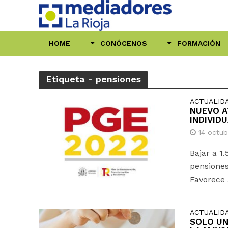
HOME
CONÓCENOS
FORMACIÓN
Etiqueta - pensiones
ACTUALID
NUEVO A
INDIVID
14 octub
Bajar a 1.
pensione
Favorece a
ACTUALID
SOLO UN