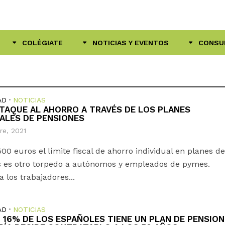
COLÉGIATE
NOTICIAS Y EVENTOS
CONSU
AD
•
NOTICIAS
TAQUE AL AHORRO A TRAVÉS DE LOS PLANES
UALES DE PENSIONES
re, 2021
500 euros el límite fiscal de ahorro individual en planes d
s es otro torpedo a autónomos y empleados de pymes.
 los trabajadores...
AD
•
NOTICIAS
 16% DE LOS ESPAÑOLES TIENE UN PLAN DE PENSIONE