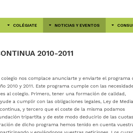
COLÉGIATE
NOTICIAS Y EVENTOS
CONSU
NTINUA 2010-2011
 colegio nos complace anunciarte y enviarte el programa 
año 2010 y 2011. Este programa cumple con las necesidad
s al colegio. Primero, tener una formación de calidad,
ude a cumplir con las obligaciones legales, Ley de Medi
 continua, y tercero que el coste de la misma podamos
undación tripartita y de este modo deducirlo de las cuota
boración de dicho programa hemos tenido en cuenta vuestr
 participando y enviándonos vuestras peticiones. Los curs