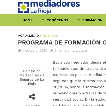
HOME
CONÓCENOS
FORMACIÓN
ACTUALIDAD
•
NOTICIAS
PROGRAMA DE FORMACIÓN CO
4 octubre, 2010
2 min última lectura
Estimado mediador, desde el
formación continua para el 
Colegio de
expresadas por los mediadore
Mediadores de
Seguros de La
segundo que la misma nos ay
Rioja
26/2006, sobre la formación
subvencionarlo a través de f
seguridad social. En la ela
peticiones os rogamos sigáis