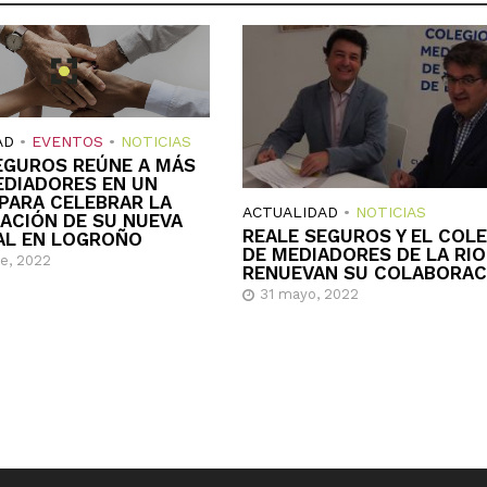
AD
•
EVENTOS
•
NOTICIAS
EGUROS REÚNE A MÁS
EDIADORES EN UN
PARA CELEBRAR LA
ACTUALIDAD
•
NOTICIAS
ACIÓN DE SU NUEVA
REALE SEGUROS Y EL COL
AL EN LOGROÑO
DE MEDIADORES DE LA RI
re, 2022
RENUEVAN SU COLABORAC
31 mayo, 2022