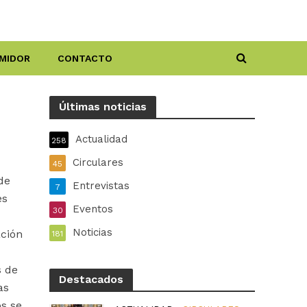
MIDOR
CONTACTO
Últimas noticias
Actualidad
258
Circulares
45
de
Entrevistas
7
es
Eventos
30
Noticias
ación
181
s de
Destacados
as
os se