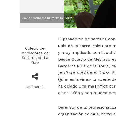
Javier Gamarra Ruiz de la Torre
El pasado fin de semana cono
Ruiz de la Torre
, miembro mu
Colegio de
y muy implicado con la activi
Mediadores de
Seguros de La
Desde Colegio de Mediadores
Rioja
Gamarra Ruiz de la Torre,
mi
profesor del último Curso S
Quienes tuvimos la suerte d
ha dejado una magnífica per
Compartir!
disposición y con mucha empa
Defensor de la profesionaliz
organización colegial como e