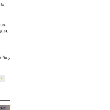
 la
sus
guel.
riño y
os