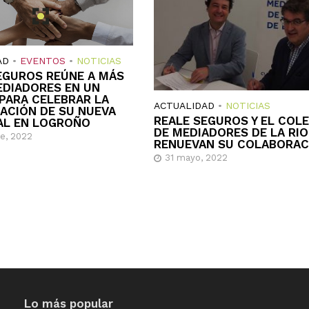
AD
•
EVENTOS
•
NOTICIAS
EGUROS REÚNE A MÁS
EDIADORES EN UN
PARA CELEBRAR LA
ACTUALIDAD
•
NOTICIAS
ACIÓN DE SU NUEVA
REALE SEGUROS Y EL COL
AL EN LOGROÑO
DE MEDIADORES DE LA RI
re, 2022
RENUEVAN SU COLABORAC
31 mayo, 2022
Lo más popular