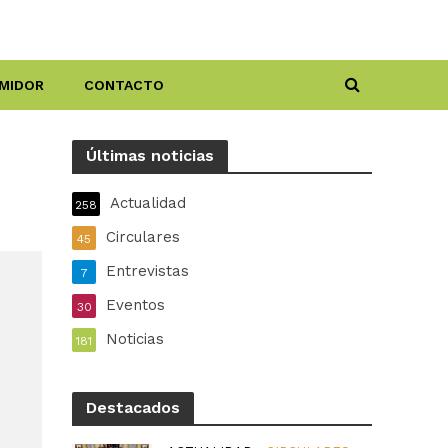
MIDOR
CONTACTO
Últimas noticias
Actualidad
258
Circulares
45
Entrevistas
7
Eventos
30
Noticias
181
Destacados