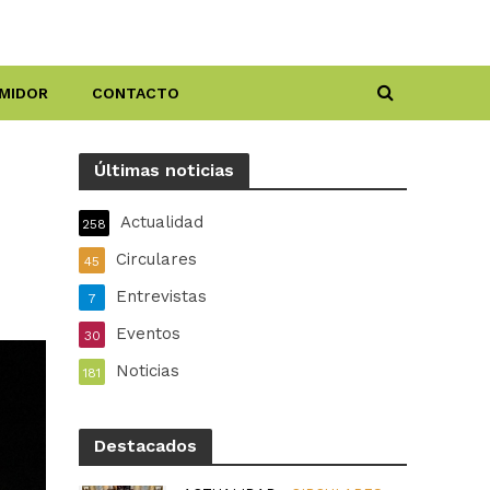
MIDOR
CONTACTO
Últimas noticias
Actualidad
258
Circulares
45
Entrevistas
7
Eventos
30
Noticias
181
Destacados