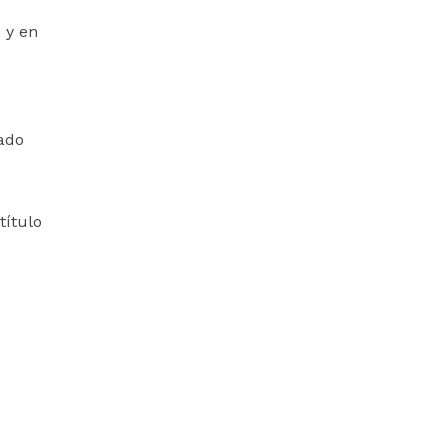
 y en
rado
título