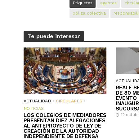
Etiquetas
agentes
circula
póliza colectiva
responsabili
Te puede interesar
ACTUALID
REALE S
DE 80 M
EVENTO 
ACTUALIDAD
•
CIRCULARES
•
INAUGUR
SUCURS
NOTICIAS
LOS COLEGIOS DE MEDIADORES
12 octub
PRESENTAN DIEZ ALEGACIONES
AL ANTEPROYECTO DE LEY DE
CREACIÓN DE LA AUTORIDAD
INDEPENDIENTE DE DEFENSA