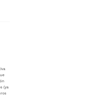
tiva
que
ión
s (ya
uros