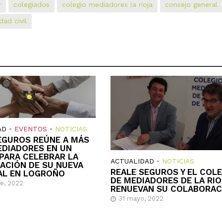
r
colegiados
colegio mediadores la rioja
consejo general
dad civil
AD
•
EVENTOS
•
NOTICIAS
EGUROS REÚNE A MÁS
EDIADORES EN UN
PARA CELEBRAR LA
ACTUALIDAD
•
NOTICIAS
ACIÓN DE SU NUEVA
REALE SEGUROS Y EL COL
AL EN LOGROÑO
DE MEDIADORES DE LA RI
re, 2022
RENUEVAN SU COLABORAC
31 mayo, 2022