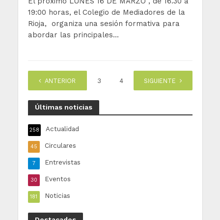
El próximo LUNES 16 DE MARZO , de 16.30 a
19:00 horas, el Colegio de Mediadores de la
Rioja, organiza una sesión formativa para
abordar las principales...
ANTERIOR
1
2
3
4
…
SIGUIENTE
6
Últimas noticias
Actualidad
258
Circulares
45
Entrevistas
7
Eventos
30
Noticias
181
Destacados